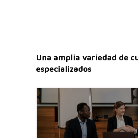
Salta al contenido principal
Salta [Cocoon] Featured Courses Masonry 6
Una amplia variedad de c
especializados