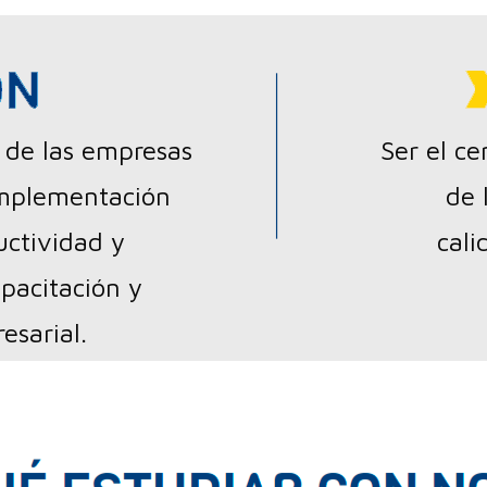
 de las empresas
Ser el ce
implementación
de 
uctividad y
cali
apacitación y
esarial.