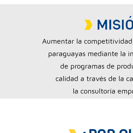
Salta [Cocoon] About (Text 2 Columns)
Aumentar la competitividad
paraguayas mediante la 
de programas de prod
calidad a través de la c
la consultoría empr
Salta [Cocoon] Custom HTML