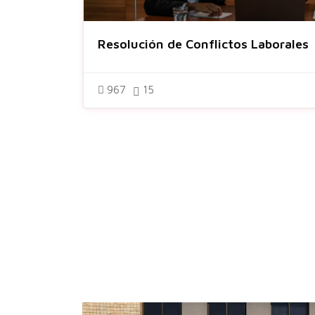
Resolución de Conflictos Laborales
967
15
Salta [Cocoon] About (Text with Image)